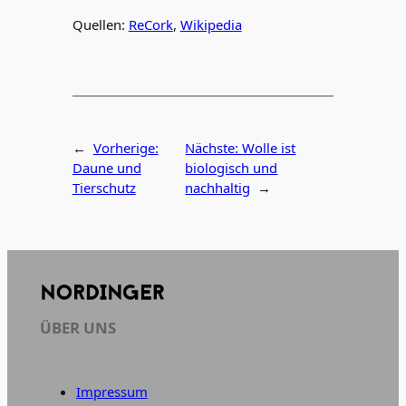
Quellen:
ReCork
,
Wikipedia
←
Vorherige:
Nächste:
Wolle ist
Daune und
biologisch und
Tierschutz
nachhaltig
→
ÜBER UNS
Impressum