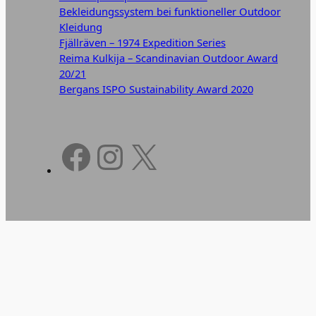
Bekleidungssystem bei funktioneller Outdoor
Kleidung
Fjällräven – 1974 Expedition Series
Reima Kulkija – Scandinavian Outdoor Award
20/21
Bergans ISPO Sustainability Award 2020
Facebook
Instagram
X